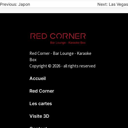
Navigation
Previous:
Japon
Next:
Las Vegas
de
l’article
Red Corner - Bar Lounge - Karaoke
Box
Copyright © 2026 - all rights reserved
Accueil
Red Corner
Les cartes
Visite 3D