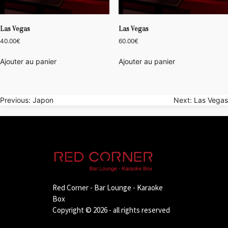
Las Vegas
Las Vegas
40.00
€
60.00
€
Ajouter au panier
Ajouter au panier
Navigation
Previous:
Japon
Next:
Las Vegas
de
l’article
Red Corner - Bar Lounge - Karaoke
Box
Copyright © 2026 - all rights reserved