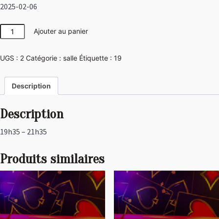
2025-02-06
quantité
Ajouter au panier
de
Las
UGS :
2
Catégorie :
salle
Étiquette :
19
Vegas
Description
Description
19h35 – 21h35
Produits similaires