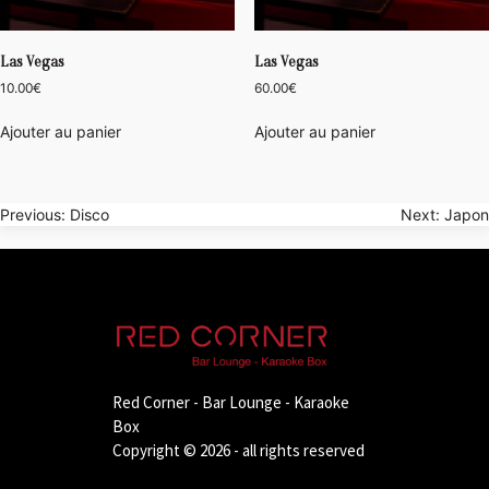
Las Vegas
Las Vegas
10.00
€
60.00
€
Ajouter au panier
Ajouter au panier
Navigation
Previous:
Disco
Next:
Japon
de
l’article
Red Corner - Bar Lounge - Karaoke
Box
Copyright © 2026 - all rights reserved