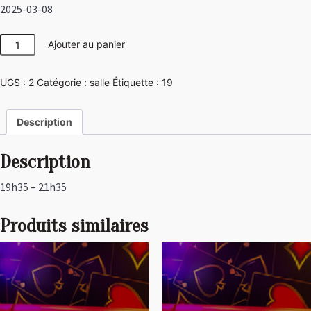
2025-03-08
quantité
Ajouter au panier
de
Las
UGS :
2
Catégorie :
salle
Étiquette :
19
Vegas
Description
Description
19h35 – 21h35
Produits similaires