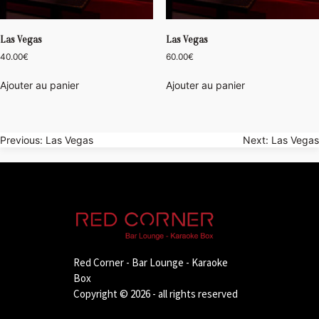
Las Vegas
Las Vegas
40.00
€
60.00
€
Ajouter au panier
Ajouter au panier
Navigation
Previous:
Las Vegas
Next:
Las Vegas
de
l’article
Red Corner - Bar Lounge - Karaoke
Box
Copyright © 2026 - all rights reserved