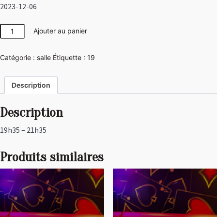
2023-12-06
quantité
Ajouter au panier
de
Las
Catégorie :
salle
Étiquette :
19
Vegas
Description
Description
19h35 – 21h35
Produits similaires