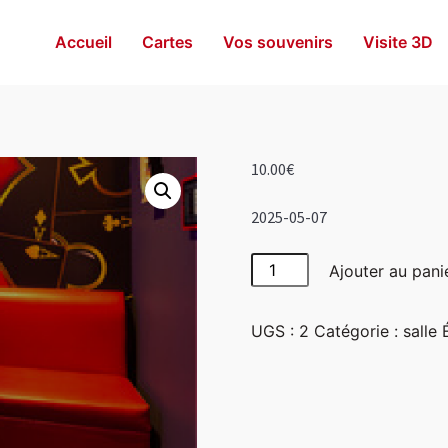
Accueil
Cartes
Vos souvenirs
Visite 3D
10.00
€
2025-05-07
quantité
Ajouter au pani
de
Las
UGS :
2
Catégorie :
salle
Vegas