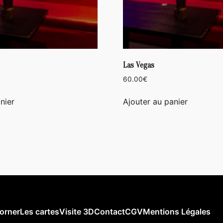
Las Vegas
60.00
€
nier
Ajouter au panier
orner
Les cartes
Visite 3D
Contact
CGV
Mentions Légales