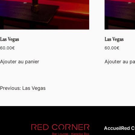
Las Vegas
Las Vegas
60.00
€
60.00
€
Ajouter au panier
Ajouter au pa
Navigation
Previous:
Las Vegas
de
l’article
Accueil
Red C