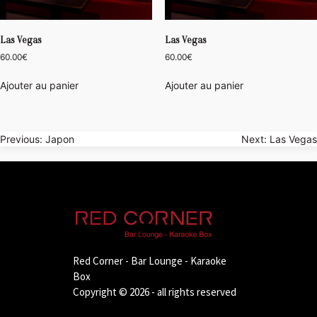
Las Vegas
Las Vegas
60.00
€
60.00
€
Ajouter au panier
Ajouter au panier
Navigation
Previous:
Japon
Next:
Las Vegas
de
l’article
Red Corner - Bar Lounge - Karaoke
Box
Copyright © 2026 - all rights reserved