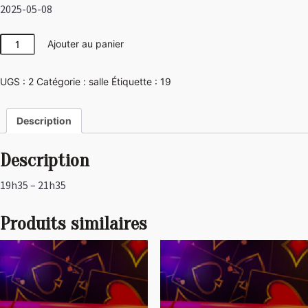
2025-05-08
quantité
Ajouter au panier
de
Las
UGS :
2
Catégorie :
salle
Étiquette :
19
Vegas
Description
Description
19h35 – 21h35
Produits similaires