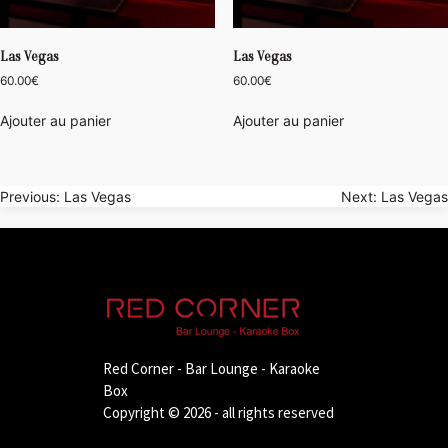
Las Vegas
Las Vegas
60.00
€
60.00
€
Ajouter au panier
Ajouter au panier
Navigation
Previous:
Las Vegas
Next:
Las Vegas
de
l’article
Red Corner - Bar Lounge - Karaoke
Box
Copyright © 2026 - all rights reserved