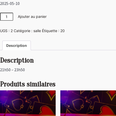
2025-05-10
quantité
Ajouter au panier
de
Las
UGS :
2
Catégorie :
salle
Étiquette :
20
Vegas
Description
Description
21h50 – 23h50
Produits similaires