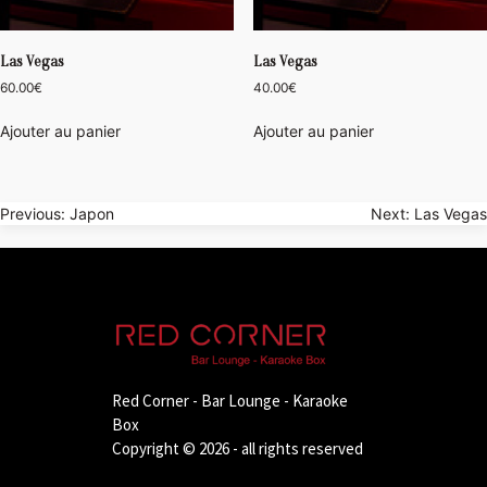
Las Vegas
Las Vegas
60.00
€
40.00
€
Ajouter au panier
Ajouter au panier
Navigation
Previous:
Japon
Next:
Las Vegas
de
l’article
Red Corner - Bar Lounge - Karaoke
Box
Copyright © 2026 - all rights reserved