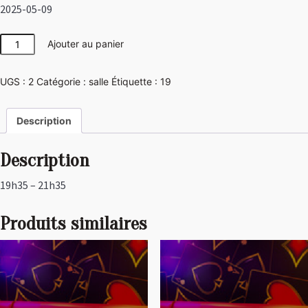
2025-05-09
quantité
Ajouter au panier
de
Las
UGS :
2
Catégorie :
salle
Étiquette :
19
Vegas
Description
Description
19h35 – 21h35
Produits similaires