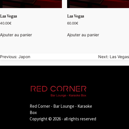
Las Vegas
Las Vegas
40.00
€
60.00
€
Ajouter au panier
Ajouter au panier
Navigation
Previous:
Japon
Next:
Las Vegas
de
l’article
Red Corner - Bar Lounge - Karaoke
Box
Copyright © 2026 - all rights reserved