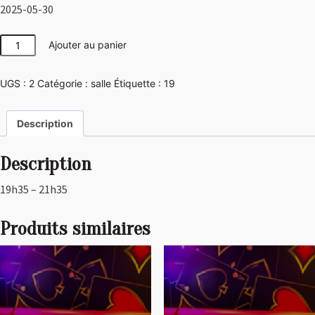
2025-05-30
quantité
Ajouter au panier
de
Las
UGS :
2
Catégorie :
salle
Étiquette :
19
Vegas
Description
Description
19h35 – 21h35
Produits similaires