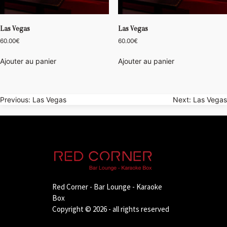
Las Vegas
Las Vegas
60.00
€
60.00
€
Ajouter au panier
Ajouter au panier
Navigation
Previous:
Las Vegas
Next:
Las Vegas
de
l’article
Red Corner - Bar Lounge - Karaoke
Box
Copyright © 2026 - all rights reserved