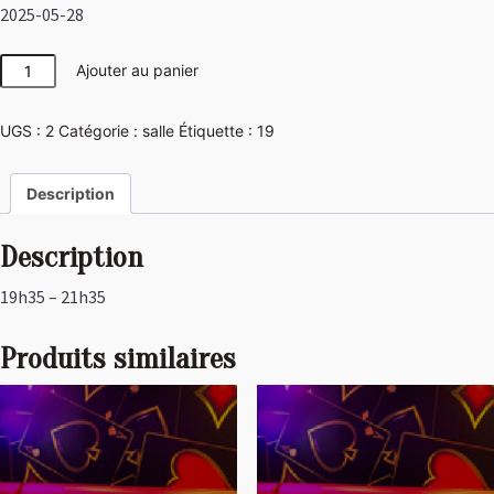
2025-05-28
quantité
Ajouter au panier
de
Las
UGS :
2
Catégorie :
salle
Étiquette :
19
Vegas
Description
Description
19h35 – 21h35
Produits similaires