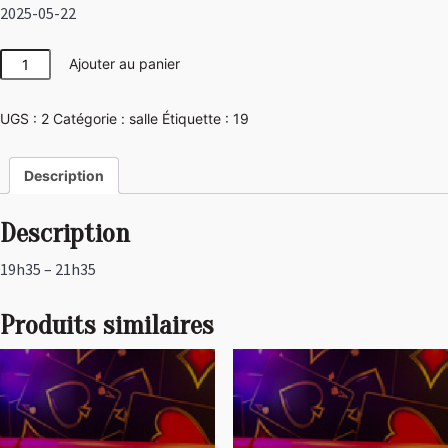
2025-05-22
quantité
Ajouter au panier
de
Las
UGS :
2
Catégorie :
salle
Étiquette :
19
Vegas
Description
Description
19h35 – 21h35
Produits similaires