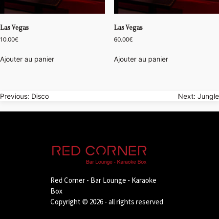
Las Vegas
Las Vegas
10.00
€
60.00
€
Ajouter au panier
Ajouter au panier
Navigation
Previous:
Disco
Next:
Jungle
de
l’article
Red Corner - Bar Lounge - Karaoke
Box
Copyright © 2026 - all rights reserved