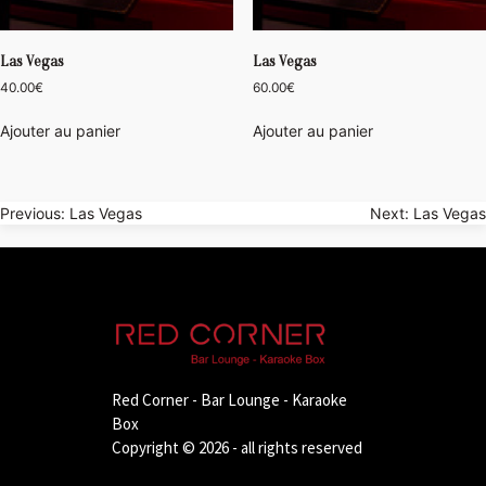
Las Vegas
Las Vegas
40.00
€
60.00
€
Ajouter au panier
Ajouter au panier
Navigation
Previous:
Las Vegas
Next:
Las Vegas
de
l’article
Red Corner - Bar Lounge - Karaoke
Box
Copyright © 2026 - all rights reserved