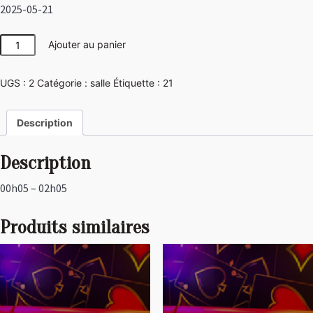
2025-05-21
quantité
Ajouter au panier
de
Las
UGS :
2
Catégorie :
salle
Étiquette :
21
Vegas
Description
Description
00h05 – 02h05
Produits similaires