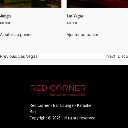
Jungle
Las Vegas
60.00
€
40.00
€
Ajouter au panier
Ajouter au panier
Navigation
Previous:
Las Vegas
Next:
Disco
de
l’article
Red Corner - Bar Lounge - Karaoke
Box
Copyright © 2026 - all rights reserved