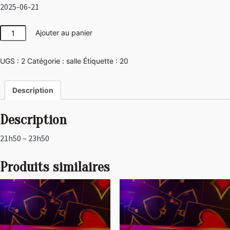
2025-06-21
quantité
Ajouter au panier
de
Las
UGS :
2
Catégorie :
salle
Étiquette :
20
Vegas
Description
Description
21h50 – 23h50
Produits similaires