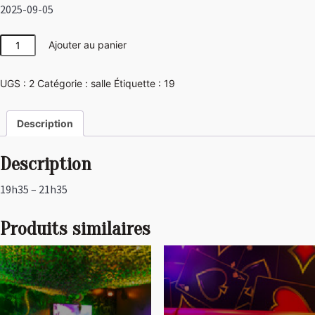
2025-09-05
quantité
Ajouter au panier
de
Las
UGS :
2
Catégorie :
salle
Étiquette :
19
Vegas
Description
Description
19h35 – 21h35
Produits similaires