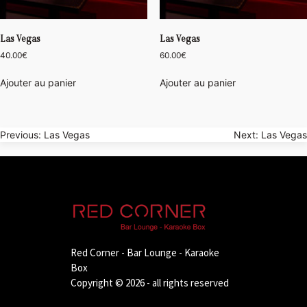
Las Vegas
Las Vegas
40.00
€
60.00
€
Ajouter au panier
Ajouter au panier
Navigation
Previous:
Las Vegas
Next:
Las Vegas
de
l’article
Red Corner - Bar Lounge - Karaoke
Box
Copyright © 2026 - all rights reserved