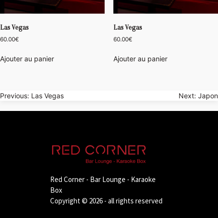
Las Vegas
Las Vegas
60.00
€
60.00
€
Ajouter au panier
Ajouter au panier
Navigation
Previous:
Las Vegas
Next:
Japon
de
l’article
Red Corner - Bar Lounge - Karaoke
Box
Copyright © 2026 - all rights reserved