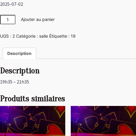
2025-07-02
quantité
Ajouter au panier
de
Las
UGS :
2
Catégorie :
salle
Étiquette :
19
Vegas
Description
Description
19h35 – 21h35
Produits similaires