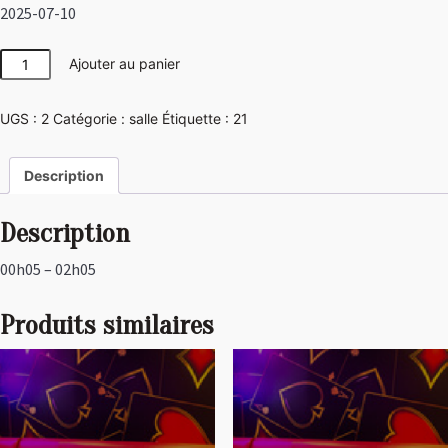
2025-07-10
quantité
Ajouter au panier
de
Las
UGS :
2
Catégorie :
salle
Étiquette :
21
Vegas
Description
Description
00h05 – 02h05
Produits similaires