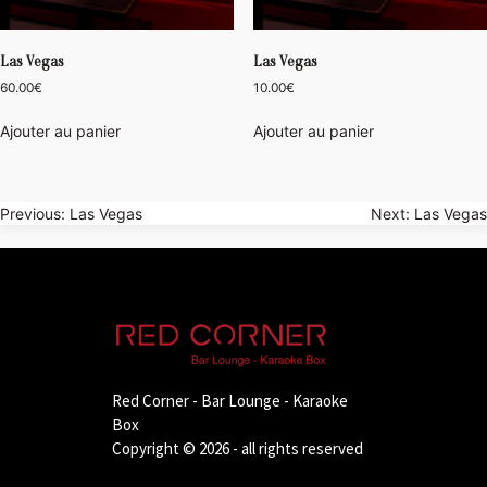
Las Vegas
Las Vegas
60.00
€
10.00
€
Ajouter au panier
Ajouter au panier
Navigation
Previous:
Las Vegas
Next:
Las Vegas
de
l’article
Red Corner - Bar Lounge - Karaoke
Box
Copyright © 2026 - all rights reserved