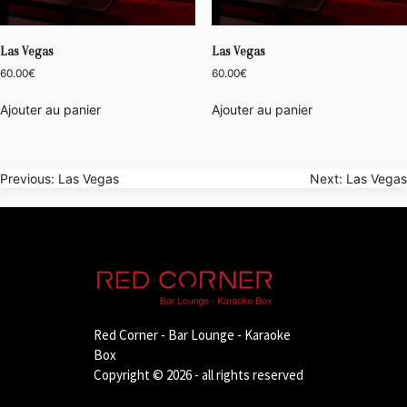
Las Vegas
Las Vegas
60.00
€
60.00
€
Ajouter au panier
Ajouter au panier
Navigation
Previous:
Las Vegas
Next:
Las Vegas
de
l’article
Red Corner - Bar Lounge - Karaoke
Box
Copyright © 2026 - all rights reserved