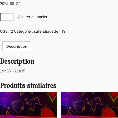
2025-08-27
quantité
Ajouter au panier
de
Las
UGS :
2
Catégorie :
salle
Étiquette :
19
Vegas
Description
Description
19h35 – 21h35
Produits similaires