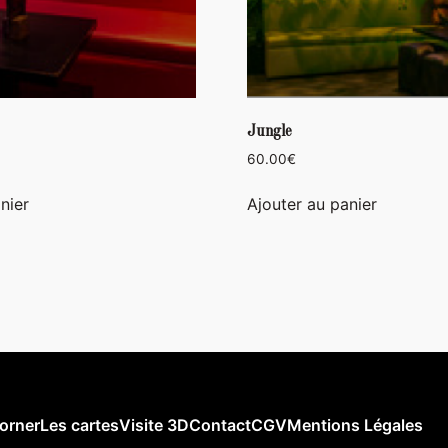
Jungle
60.00
€
nier
Ajouter au panier
orner
Les cartes
Visite 3D
Contact
CGV
Mentions Légales