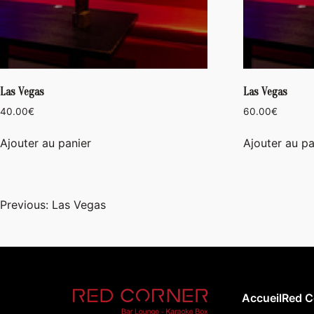
Las Vegas
Las Vegas
40.00
€
60.00
€
Ajouter au panier
Ajouter au pa
Navigation
Previous:
Las Vegas
de
l’article
Accueil
Red C