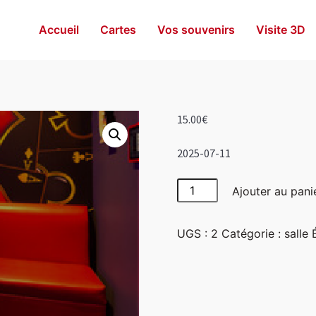
Accueil
Cartes
Vos souvenirs
Visite 3D
15.00
€
2025-07-11
quantité
Ajouter au pani
de
Las
UGS :
2
Catégorie :
salle
Vegas