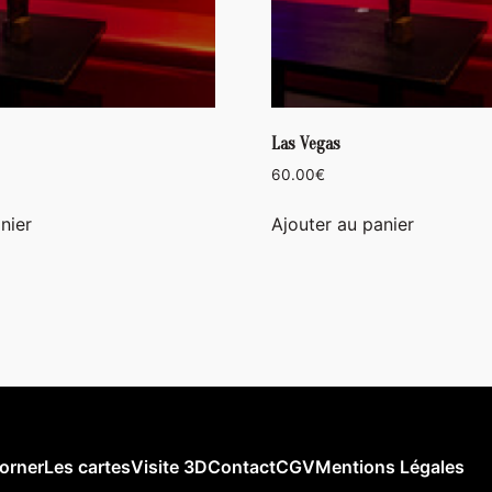
Las Vegas
60.00
€
nier
Ajouter au panier
orner
Les cartes
Visite 3D
Contact
CGV
Mentions Légales