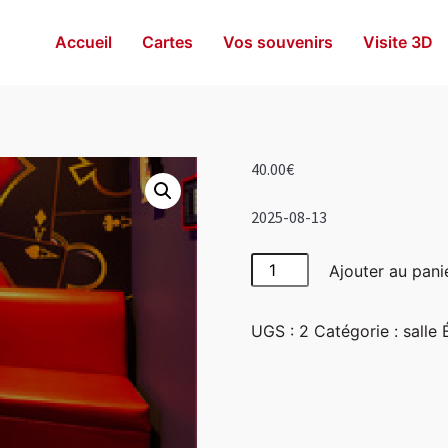
Accueil
Cartes
Vos souvenirs
Visite 3D
40.00
€
2025-08-13
quantité
Ajouter au pani
de
Las
UGS :
2
Catégorie :
salle
Vegas