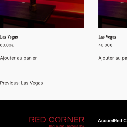
Las Vegas
Las Vegas
60.00
€
40.00
€
Ajouter au panier
Ajouter au pa
Navigation
Previous:
Las Vegas
de
l’article
Accueil
Red C