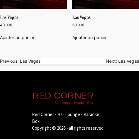
Las Vegas
Las Vegas
40.00
€
60.00
€
Ajouter au panier
Ajouter au panier
Navigation
Previous:
Las Vegas
Next:
Las Vegas
de
l’article
Red Corner - Bar Lounge - Karaoke
Box
Copyright © 2026 - all rights reserved