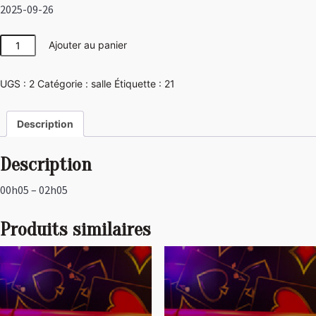
2025-09-26
quantité
Ajouter au panier
de
Las
UGS :
2
Catégorie :
salle
Étiquette :
21
Vegas
Description
Description
00h05 – 02h05
Produits similaires