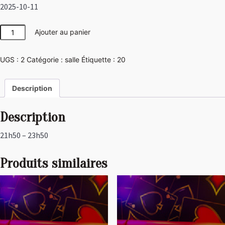
2025-10-11
quantité
Ajouter au panier
de
Las
UGS :
2
Catégorie :
salle
Étiquette :
20
Vegas
Description
Description
21h50 – 23h50
Produits similaires