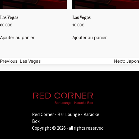
Las Vegas
Las Vegas
60.00
€
10.00
€
Ajouter au panier
Ajouter au panier
Navigation
Previous:
Las Vegas
Next:
Japon
de
l’article
Red Corner - Bar Lounge - Karaoke
Box
Copyright © 2026 - all rights reserved