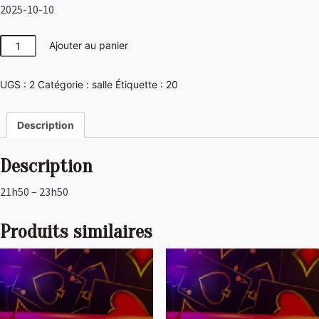
2025-10-10
quantité
Ajouter au panier
de
Las
UGS :
2
Catégorie :
salle
Étiquette :
20
Vegas
Description
Description
21h50 – 23h50
Produits similaires