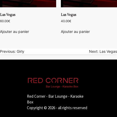
Las Vegas
Las Vegas
60.00
€
40.00
€
Ajouter au panier
Ajouter au panier
Navigation
Previous:
Girly
Next:
Las Vegas
de
l’article
Red Corner - Bar Lounge - Karaoke
Box
Copyright © 2026 - all rights reserved