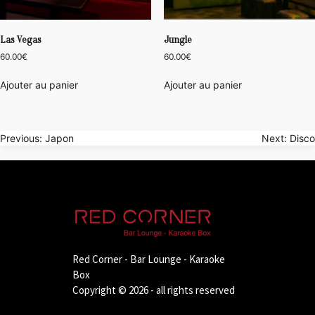
Las Vegas
Jungle
60.00
€
60.00
€
Ajouter au panier
Ajouter au panier
Navigation
Previous:
Japon
Next:
Disco
de
l’article
Red Corner - Bar Lounge - Karaoke
Box
Copyright © 2026 - all rights reserved