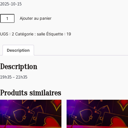
2025-10-15
quantité
Ajouter au panier
de
Las
UGS :
2
Catégorie :
salle
Étiquette :
19
Vegas
Description
Description
19h35 – 21h35
Produits similaires