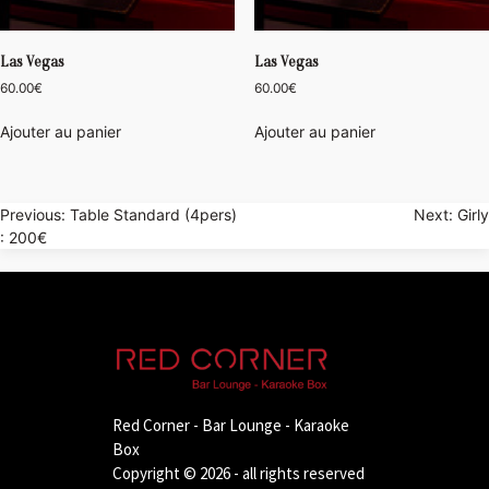
Las Vegas
Las Vegas
60.00
€
60.00
€
Ajouter au panier
Ajouter au panier
Navigation
Previous:
Table Standard (4pers)
Next:
Girly
: 200€
de
l’article
Red Corner - Bar Lounge - Karaoke
Box
Copyright © 2026 - all rights reserved