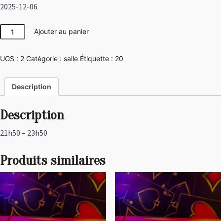
2025-12-06
quantité
Ajouter au panier
de
Las
UGS :
2
Catégorie :
salle
Étiquette :
20
Vegas
Description
Description
21h50 – 23h50
Produits similaires