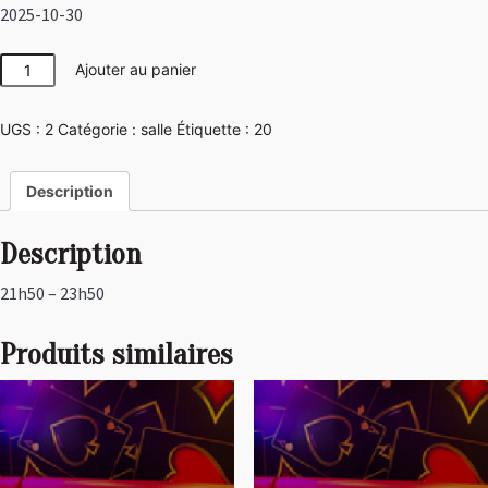
2025-10-30
quantité
Ajouter au panier
de
Las
UGS :
2
Catégorie :
salle
Étiquette :
20
Vegas
Description
Description
21h50 – 23h50
Produits similaires