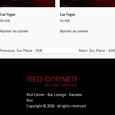
Las Vegas
Las Vegas
60.00
€
40.00
€
Ajouter au panier
Ajouter au panier
Navigation
Previous:
Sur Place : 30€
Next:
Sur Place : 30€
de
l’article
Red Corner - Bar Lounge - Karaoke
Box
Copyright © 2026 - all rights reserved