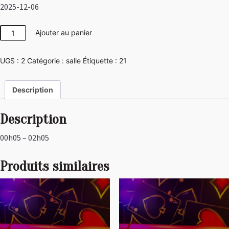
2025-12-06
quantité
Ajouter au panier
de
Las
UGS :
2
Catégorie :
salle
Étiquette :
21
Vegas
Description
Description
00h05 – 02h05
Produits similaires