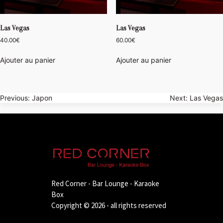
Las Vegas
Las Vegas
40.00
€
60.00
€
Ajouter au panier
Ajouter au panier
Navigation
Previous:
Japon
Next:
Las Vegas
de
l’article
Red Corner - Bar Lounge - Karaoke
Box
Copyright © 2026 - all rights reserved