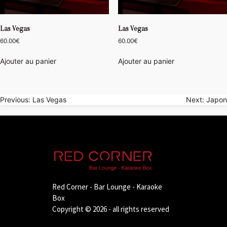
Las Vegas
Las Vegas
60.00
€
60.00
€
Ajouter au panier
Ajouter au panier
Navigation
Previous:
Las Vegas
Next:
Japon
de
l’article
Red Corner - Bar Lounge - Karaoke
Box
Copyright © 2026 - all rights reserved