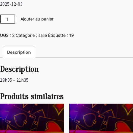
2025-12-03
quantité
Ajouter au panier
de
Las
UGS :
2
Catégorie :
salle
Étiquette :
19
Vegas
Description
Description
19h35 – 21h35
Produits similaires