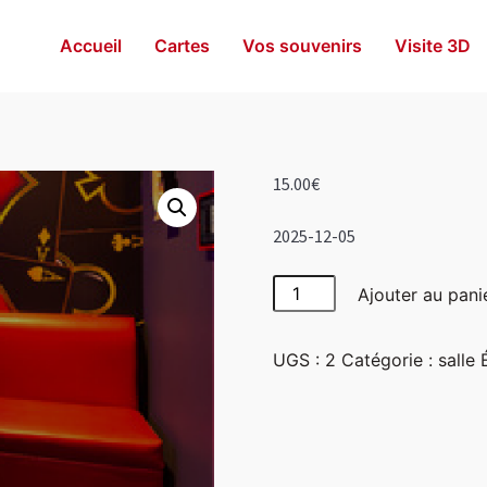
Accueil
Cartes
Vos souvenirs
Visite 3D
15.00
€
2025-12-05
quantité
Ajouter au pani
de
Las
UGS :
2
Catégorie :
salle
Vegas