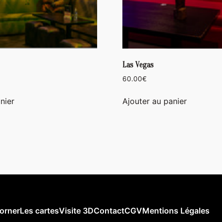
Las Vegas
60.00
€
nier
Ajouter au panier
orner
Les cartes
Visite 3D
Contact
CGV
Mentions Légales