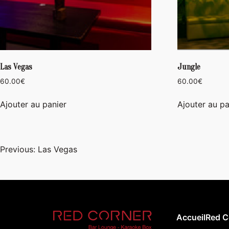
Las Vegas
Jungle
60.00
€
60.00
€
Ajouter au panier
Ajouter au pa
Navigation
Previous:
Las Vegas
de
l’article
Accueil
Red C