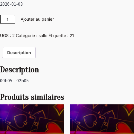
2026-01-03
quantité
Ajouter au panier
de
Las
UGS :
2
Catégorie :
salle
Étiquette :
21
Vegas
Description
Description
00h05 – 02h05
Produits similaires