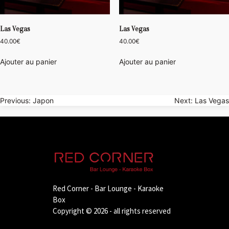
Las Vegas
Las Vegas
40.00
€
40.00
€
Ajouter au panier
Ajouter au panier
Navigation
Previous:
Japon
Next:
Las Vegas
de
l’article
Red Corner - Bar Lounge - Karaoke
Box
Copyright © 2026 - all rights reserved