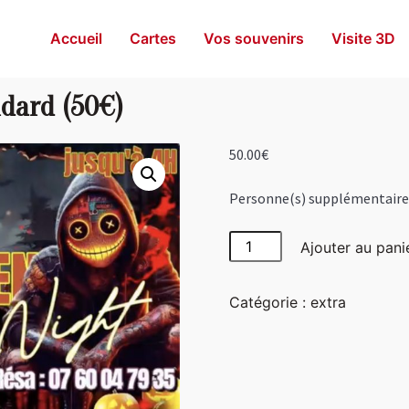
Accueil
Cartes
Vos souvenirs
Visite 3D
ndard (50€)
50.00
€
Personne(s) supplémentaire(
quantité
Ajouter au pani
de
Personne(s)
Catégorie :
extra
supplémentaire(s)
standard
(50€)