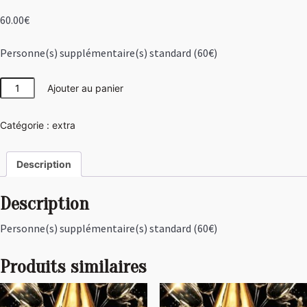
60.00
€
Personne(s) supplémentaire(s) standard (60€)
quantité
Ajouter au panier
de
Personne(s)
Catégorie :
extra
supplémentaire(s)
standard
(60€)
Description
Description
Personne(s) supplémentaire(s) standard (60€)
Produits similaires