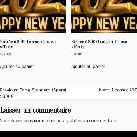
Entrée à 30€ : 1 conso + 1 conso
Entrée à 30€ : 1 conso + 1 conso
offerte
offerte
30.00
€
30.00
€
Ajouter au panier
Ajouter au panier
Navigation
Previous:
Table Standard (5pers)
Next:
1 conso: 20€
: 300€
de
Laisser un commentaire
l’article
Vous devez
vous connecter
pour publier un commentaire.