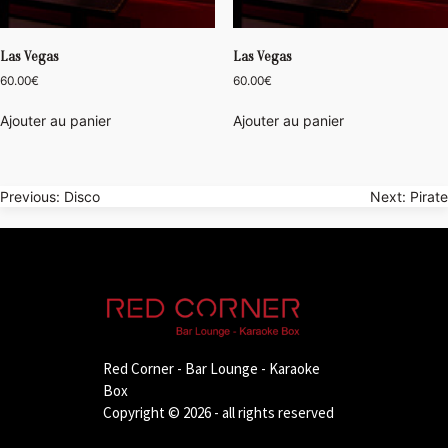
Las Vegas
Las Vegas
60.00
€
60.00
€
Ajouter au panier
Ajouter au panier
Navigation
Previous:
Disco
Next:
Pirate
de
l’article
Red Corner - Bar Lounge - Karaoke
Box
Copyright © 2026 - all rights reserved