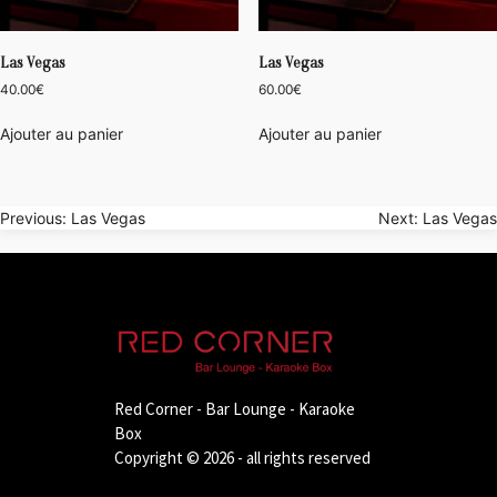
Las Vegas
Las Vegas
40.00
€
60.00
€
Ajouter au panier
Ajouter au panier
Navigation
Previous:
Las Vegas
Next:
Las Vegas
de
l’article
Red Corner - Bar Lounge - Karaoke
Box
Copyright © 2026 - all rights reserved