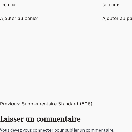
120.00
€
300.00
€
Ajouter au panier
Ajouter au pa
Navigation
Previous:
Supplémentaire Standard (50€)
de
Laisser un commentaire
l’article
Vous devez
vous connecter
pour publier un commentaire.