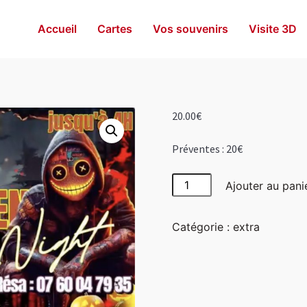
Accueil
Cartes
Vos souvenirs
Visite 3D
20.00
€
Préventes : 20€
quantité
Ajouter au pani
de
Préventes
Catégorie :
extra
:
20€