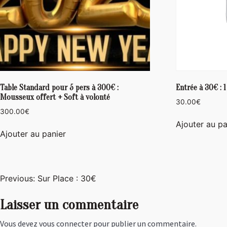
Table Standard pour 5 pers à 300€ :
Entrée à 30€ : 
Mousseux offert + Soft à volonté
30.00
€
300.00
€
Ajouter au pa
Ajouter au panier
Navigation
Previous:
Sur Place : 30€
de
Laisser un commentaire
l’article
Vous devez
vous connecter
pour publier un commentaire.