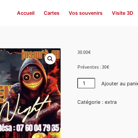
Accueil
Cartes
Vos souvenirs
Visite 3D
30.00
€
Préventes : 30€
quantité
Ajouter au pani
de
Sur
Catégorie :
extra
Place
:
30€