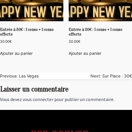
Entrée à 30€ : 1 conso + 1 conso
Entrée à 30€ : 1 conso + 1 conso
offerte
offerte
30.00
€
30.00
€
Ajouter au panier
Ajouter au panier
Navigation
Previous:
Las Vegas
Next:
Sur Place : 30€
de
Laisser un commentaire
l’article
Vous devez
vous connecter
pour publier un commentaire.