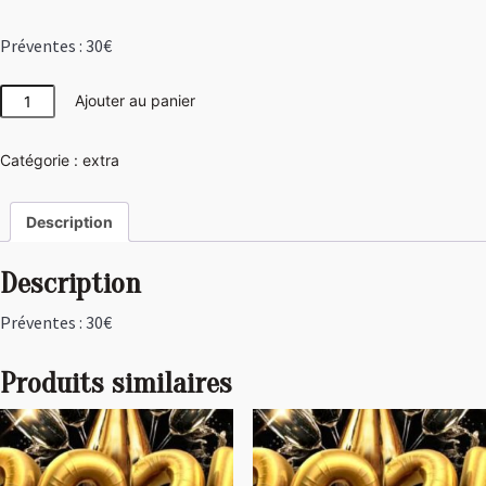
Préventes : 30€
quantité
Ajouter au panier
de
Sur
Catégorie :
extra
Place
:
30€
Description
Description
Préventes : 30€
Produits similaires