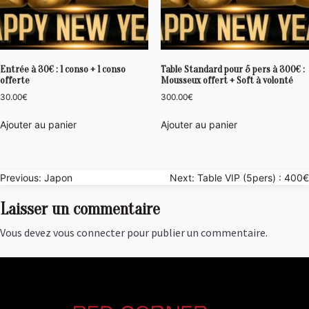
Entrée à 30€ : 1 conso + 1 conso
Table Standard pour 5 pers à 300€ :
offerte
Mousseux offert + Soft à volonté
30.00
€
300.00
€
Ajouter au panier
Ajouter au panier
Navigation
Previous:
Japon
Next:
Table VIP (5pers) : 400€
de
Laisser un commentaire
l’article
Vous devez
vous connecter
pour publier un commentaire.