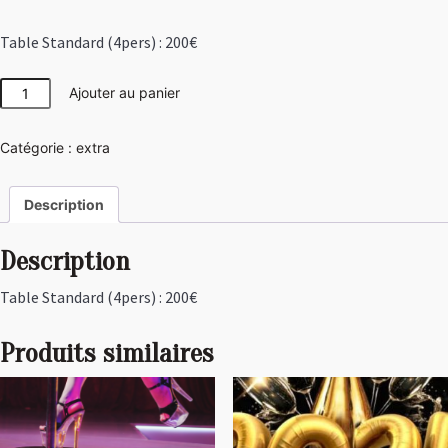
Table Standard (4pers) : 200€
quantité
Ajouter au panier
de
Table
Catégorie :
extra
Standard
(4pers)
:
Description
200€
Description
Table Standard (4pers) : 200€
Produits similaires