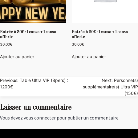
Entrée à 30€ : 1 conso + 1 conso
Entrée à 30€ : 1 conso + 1 conso
offerte
offerte
30.00
€
30.00
€
Ajouter au panier
Ajouter au panier
Navigation
Previous:
Table Ultra VIP (8pers) :
Next:
Personne(s)
1200€
supplémentaire(s) Ultra VIP
de
(150€)
l’article
Laisser un commentaire
Vous devez
vous connecter
pour publier un commentaire.