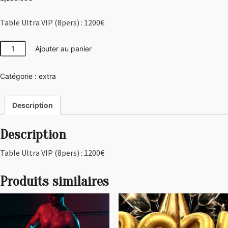
Table Ultra VIP (8pers) : 1200€
quantité
Ajouter au panier
de
Table
Catégorie :
extra
Ultra
VIP
(8pers)
Description
:
1200€
Description
Table Ultra VIP (8pers) : 1200€
Produits similaires