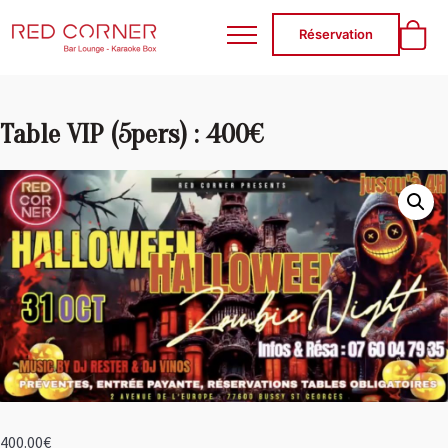
RED CORNER
Réservation
Table VIP (5pers) : 400€
400.00
€