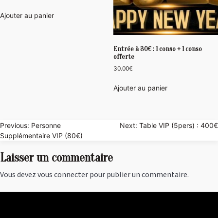
Ajouter au panier
Entrée à 30€ : 1 conso + 1 conso
offerte
30.00
€
Ajouter au panier
Navigation
Previous:
Personne
Next:
Table VIP (5pers) : 400€
Supplémentaire VIP (80€)
de
Laisser un commentaire
l’article
Vous devez
vous connecter
pour publier un commentaire.