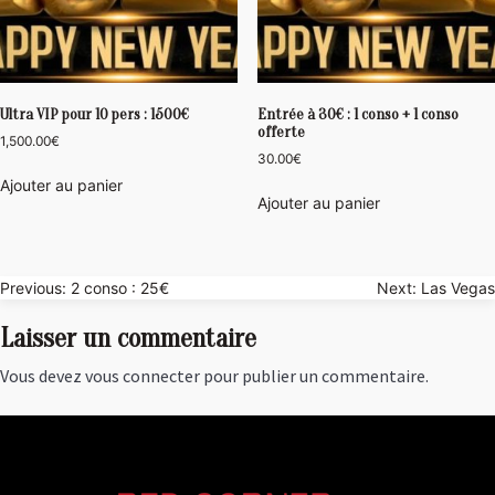
Ultra VIP pour 10 pers : 1500€
Entrée à 30€ : 1 conso + 1 conso
offerte
1,500.00
€
30.00
€
Ajouter au panier
Ajouter au panier
Navigation
Previous:
2 conso : 25€
Next:
Las Vegas
de
Laisser un commentaire
l’article
Vous devez
vous connecter
pour publier un commentaire.