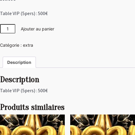
Table VIP (5pers) : 500€
quantité
Ajouter au panier
de
Table
Catégorie :
extra
VIP
(5pers)
:
Description
500€
Description
Table VIP (5pers) : 500€
Produits similaires