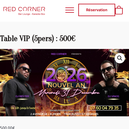
RED CORNER
Réservation
Table VIP (5pers) : 500€
500.00
€