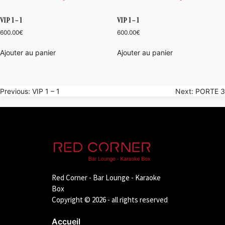
VIP 1 – 1
VIP 1 – 1
600.00
€
600.00
€
Ajouter au panier
Ajouter au panier
Navigation
Previous:
VIP 1 – 1
Next:
PORTE 3
de
l’article
Red Corner - Bar Lounge - Karaoke
Box
Copyright © 2026 - all rights reserved
Accueil