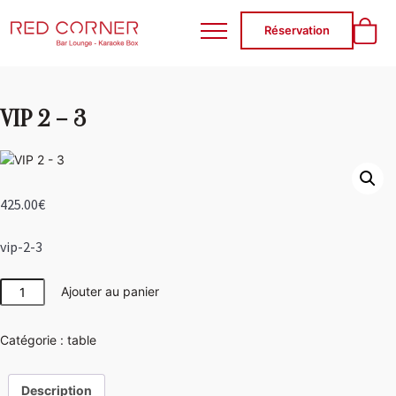
RED CORNER
Réservation
VIP 2 – 3
425.00
€
vip-2-3
quantité
Ajouter au panier
de
VIP
Catégorie :
table
2
-
3
Description