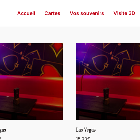
Accueil
Cartes
Vos souvenirs
Visite 3D
gas
Las Vegas
€
15.00
€