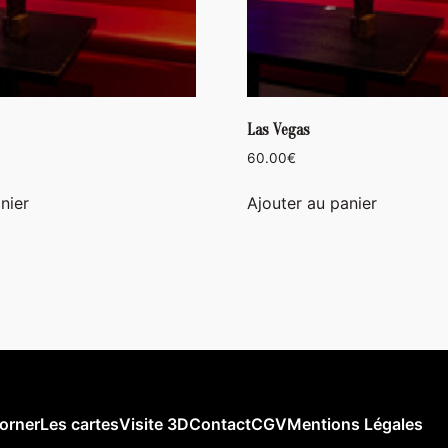
Las Vegas
60.00
€
nier
Ajouter au panier
orner
Les cartes
Visite 3D
Contact
CGV
Mentions Légales