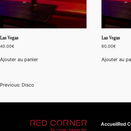
Las Vegas
Las Vegas
40.00
€
60.00
€
Ajouter au panier
Ajouter au pa
Navigation
Previous:
Disco
de
l’article
Accueil
Red C