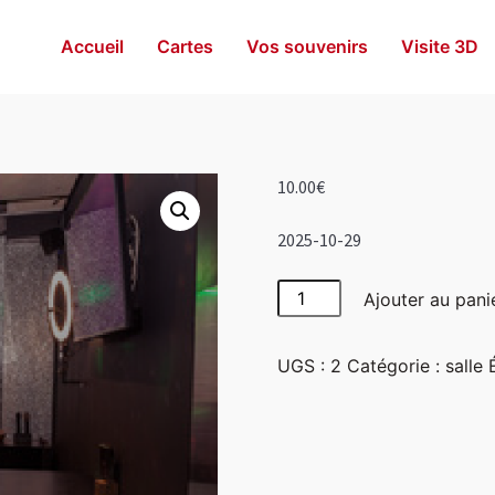
Accueil
Cartes
Vos souvenirs
Visite 3D
10.00
€
2025-10-29
quantité
Ajouter au pani
de
Disco
UGS :
2
Catégorie :
salle