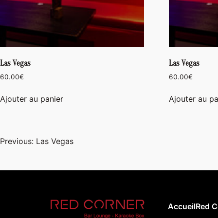
Las Vegas
Las Vegas
60.00
€
60.00
€
Ajouter au panier
Ajouter au pa
Navigation
Previous:
Las Vegas
de
l’article
Accueil
Red C