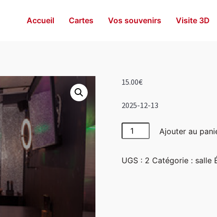
Accueil
Cartes
Vos souvenirs
Visite 3D
15.00
€
2025-12-13
quantité
Ajouter au pani
de
Disco
UGS :
2
Catégorie :
salle