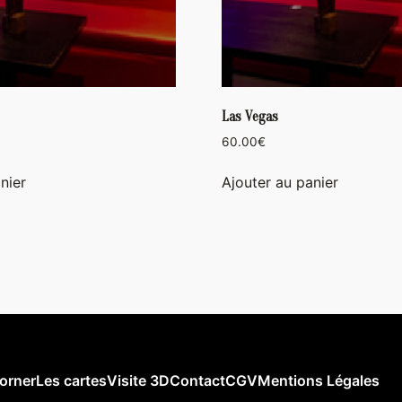
Las Vegas
60.00
€
nier
Ajouter au panier
orner
Les cartes
Visite 3D
Contact
CGV
Mentions Légales