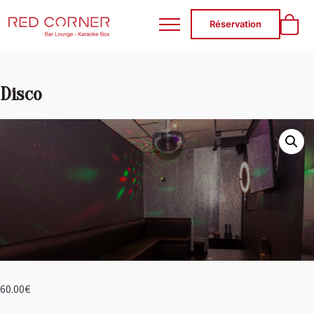
RED CORNER
Réservation
Disco
60.00
€