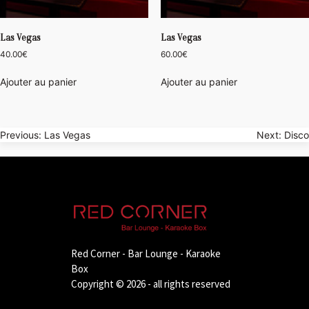
Las Vegas
Las Vegas
40.00
€
60.00
€
Ajouter au panier
Ajouter au panier
Navigation
Previous:
Las Vegas
Next:
Disco
de
l’article
Red Corner - Bar Lounge - Karaoke
Box
Copyright © 2026 - all rights reserved