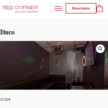
RED CORNER
Réservation
Disco
15.00
€