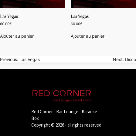
Las Vegas
Las Vegas
60.00
€
60.00
€
Ajouter au panier
Ajouter au panier
Navigation
Previous:
Las Vegas
Next:
Disco
de
l’article
Red Corner - Bar Lounge - Karaoke
Box
Copyright © 2026 - all rights reserved