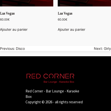
Las Vegas
Las Vegas
60.00
€
60.00
€
Ajouter au panier
Ajouter au panier
Navigation
Previous:
Disco
Next:
Girly
de
l’article
Red Corner - Bar Lounge - Karaoke
Box
Copyright © 2026 - all rights reserved