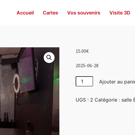
Accueil
Cartes
Vos souvenirs
Visite 3D
15.00
€
2025-06-28
quantité
Ajouter au pani
de
Disco
UGS :
2
Catégorie :
salle