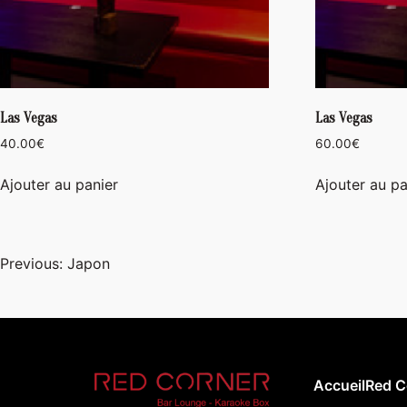
Las Vegas
Las Vegas
40.00
€
60.00
€
Ajouter au panier
Ajouter au pa
Navigation
Previous:
Japon
de
l’article
Accueil
Red C