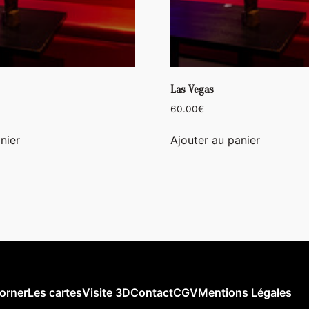
Las Vegas
60.00
€
nier
Ajouter au panier
orner
Les cartes
Visite 3D
Contact
CGV
Mentions Légales