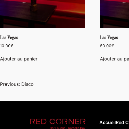
Las Vegas
Las Vegas
10.00
€
60.00
€
Ajouter au panier
Ajouter au pa
Navigation
Previous:
Disco
de
l’article
Accueil
Red C