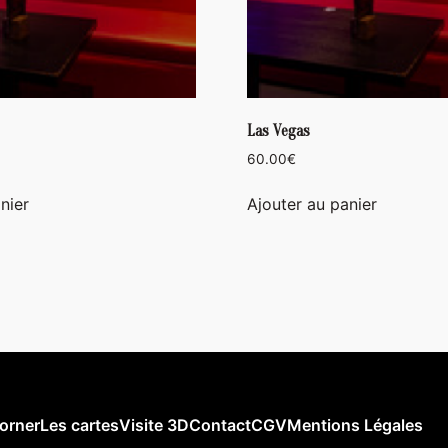
Las Vegas
60.00
€
nier
Ajouter au panier
orner
Les cartes
Visite 3D
Contact
CGV
Mentions Légales