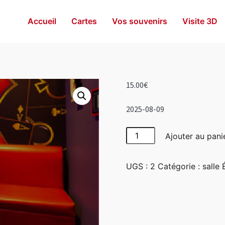
Accueil
Cartes
Vos souvenirs
Visite 3D
15.00
€
2025-08-09
quantité
Ajouter au pani
de
Las
UGS :
2
Catégorie :
salle
Vegas