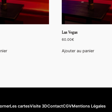
Las Vegas
60.00
€
nier
Ajouter au panier
orner
Les cartes
Visite 3D
Contact
CGV
Mentions Légales