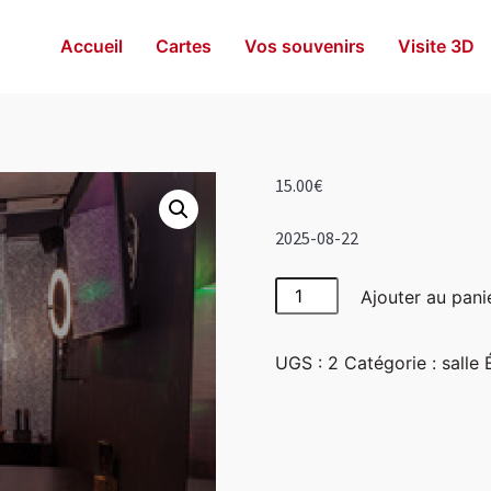
Accueil
Cartes
Vos souvenirs
Visite 3D
15.00
€
2025-08-22
quantité
Ajouter au pani
de
Disco
UGS :
2
Catégorie :
salle