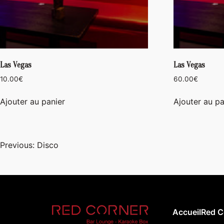
Las Vegas
Las Vegas
10.00
€
60.00
€
Ajouter au panier
Ajouter au pa
Navigation
Previous:
Disco
de
l’article
Accueil
Red C